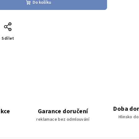
Do košíku
Sdílet
Doba dor
akce
Garance doručení
Hlinsko d
reklamace bez odmlouvání