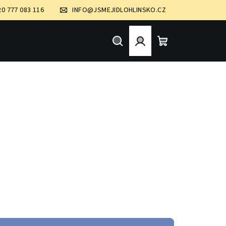
20 777 083 116
INFO@JSMEJIDLOHLINSKO.CZ
Hledat
Přihlášení
Nákupní
košík