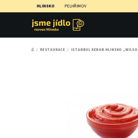
Přejít
HLINSKO
PELHŘIMOV
na
obsah
/
RESTAURACE
/
ISTANBUL KEBAB HLINSKO „WILS
DOMŮ