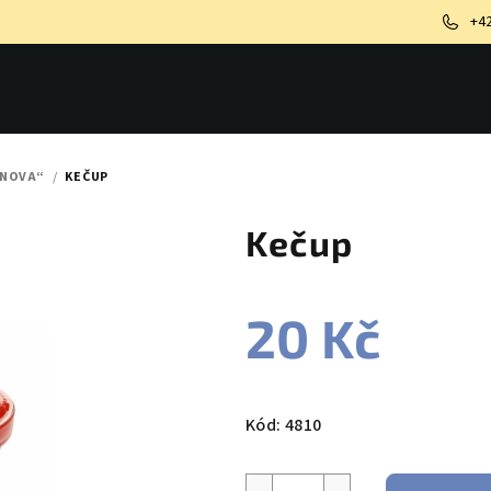
+4
ONOVA“
/
KEČUP
Kečup
20 Kč
Měrná
cena:
Kód:
4810