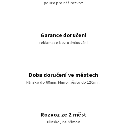
pouze pro náš rozvoz
k
y
v
ý
p
Garance doručení
i
reklamace bez odmlouvání
s
u
Doba doručení ve městech
Hlinsko do 60min. Mimo město do 120min.
Rozvoz ze 2 měst
Hlinsko, Pelhřimov