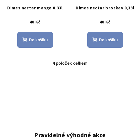
Dimes nectar mango 0,33l
Dimes nectar broskev 0,33l
40 Kč
40 Kč
Do košíku
Do košíku
4
položek celkem
O
v
l
á
d
a
c
í
p
r
Pravidelné výhodné akce
v