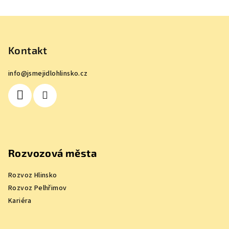
Z
á
p
Kontakt
a
info
@
jsmejidlohlinsko.cz
t
í
Rozvozová města
Rozvoz Hlinsko
Rozvoz Pelhřimov
Kariéra