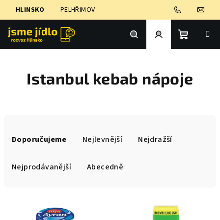
Přejít
HLINSKO
PELHŘIMOV
na
obsah
Nákupní
Hledat
Přihlášení
Istanbul kebab nápoje
košík
Ř
a
Doporučujeme
Nejlevnější
Nejdražší
z
e
Nejprodávanější
Abecedně
n
í
V
p
ý