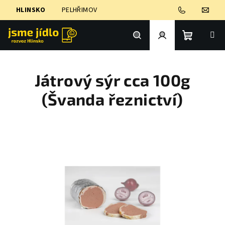
Přejít
HLINSKO
PELHŘIMOV
na
obsah
Nákupní
Hledat
Přihlášení
Játrový sýr cca 100g
košík
(Švanda řeznictví)