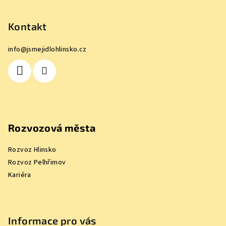
á
p
Kontakt
a
info
@
jsmejidlohlinsko.cz
t
í
Rozvozová města
Rozvoz Hlinsko
Rozvoz Pelhřimov
Kariéra
Informace pro vás