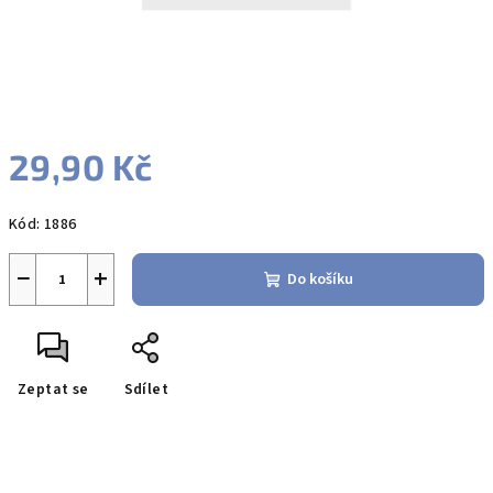
29,90 Kč
Měrná
Kód:
1886
cena:
−
+
Do košíku
Zeptat se
Sdílet