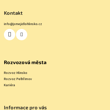
á
p
Kontakt
a
info
@
jsmejidlohlinsko.cz
t
í
Rozvozová města
Rozvoz Hlinsko
Rozvoz Pelhřimov
Kariéra
Informace pro vás