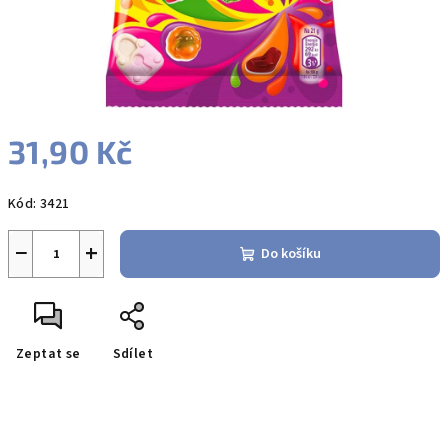
31,90 Kč
Měrná
Kód:
3421
cena:
−
+
Do košíku
Zeptat se
Sdílet