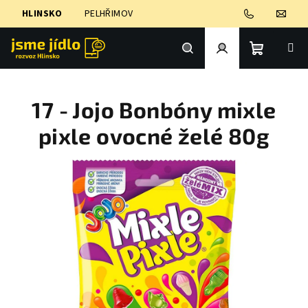
Přejít
HLINSKO
PELHŘIMOV
na
obsah
Nákupní
Hledat
Přihlášení
17 - Jojo Bonbóny mixle
košík
pixle ovocné želé 80g