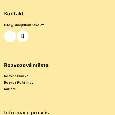
á
p
Kontakt
a
info
@
jsmejidlohlinsko.cz
t
í
Rozvozová města
Rozvoz Hlinsko
Rozvoz Pelhřimov
Kariéra
Informace pro vás