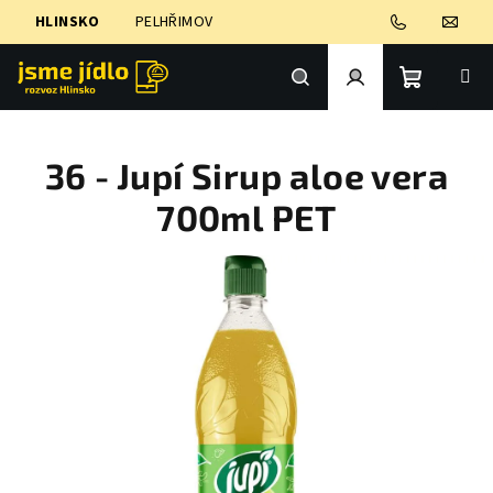
Přejít
HLINSKO
PELHŘIMOV
na
obsah
Nákupní
Hledat
Přihlášení
36 - Jupí Sirup aloe vera
košík
700ml PET