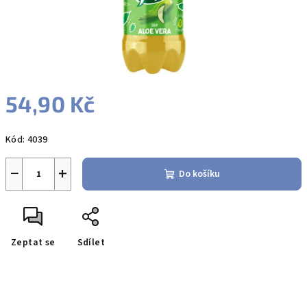
54,90 Kč
Měrná
Kód:
4039
cena:
−
+
Do košíku
Zeptat se
Sdílet