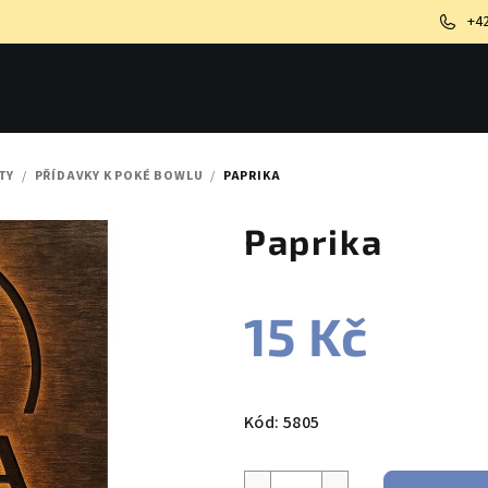
+4
TY
/
PŘÍDAVKY K POKÉ BOWLU
/
PAPRIKA
Paprika
15 Kč
Měrná
cena:
Kód:
5805