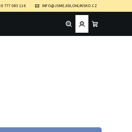
20 777 083 116
INFO@JSMEJIDLOHLINSKO.CZ
Hledat
Přihlášení
Nákupní
košík