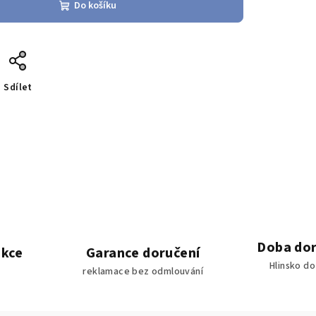
Do košíku
Sdílet
Doba dor
akce
Garance doručení
Hlinsko d
reklamace bez odmlouvání