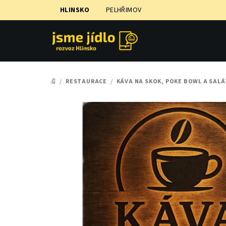
Přejít
HLINSKO
PELHŘIMOV
na
obsah
/
RESTAURACE
/
KÁVA NA SKOK, POKE BOWL A SALÁ
DOMŮ