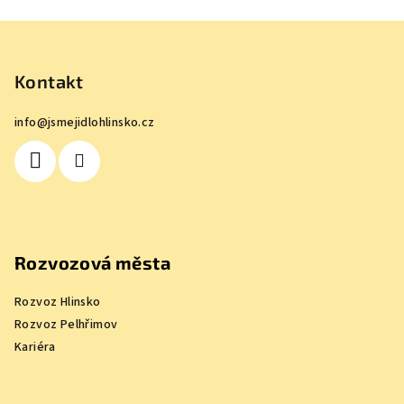
Z
á
p
Kontakt
a
info
@
jsmejidlohlinsko.cz
t
í
Rozvozová města
Rozvoz Hlinsko
Rozvoz Pelhřimov
Kariéra