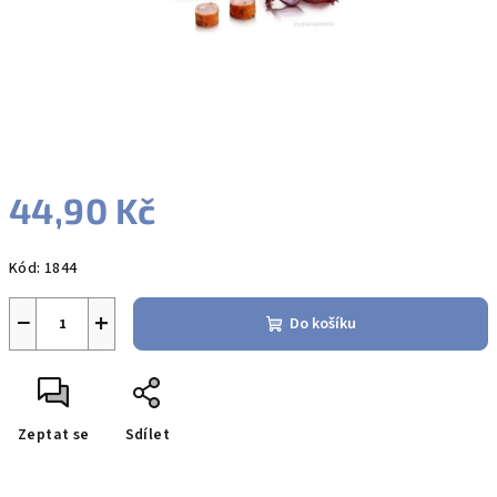
44,90 Kč
Měrná
Kód:
1844
cena:
−
+
Do košíku
Zeptat se
Sdílet