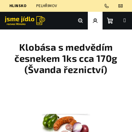
Přejít
HLINSKO
PELHŘIMOV
na
obsah
Nákupní
Hledat
Přihlášení
Klobása s medvědím
košík
česnekem 1ks cca 170g
(Švanda řeznictví)