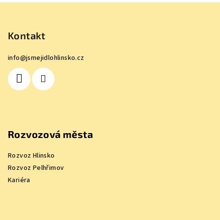
Z
á
p
Kontakt
a
info
@
jsmejidlohlinsko.cz
t
í
Rozvozová města
Rozvoz Hlinsko
Rozvoz Pelhřimov
Kariéra