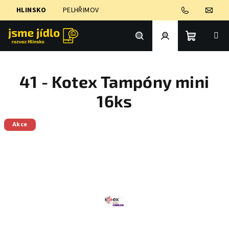
Přejít
HLINSKO
PELHŘIMOV
na
obsah
Nákupní
Hledat
Přihlášení
41 - Kotex Tampóny mini
košík
16ks
Akce