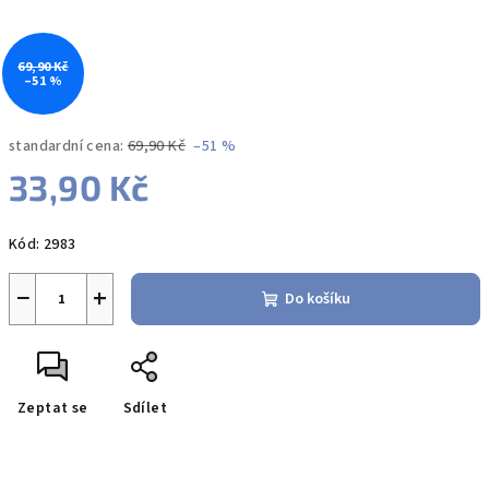
69,90 Kč
–51 %
standardní cena:
69,90 Kč
–51 %
33,90 Kč
Měrná
Kód:
2983
cena:
−
+
Do košíku
Zeptat se
Sdílet