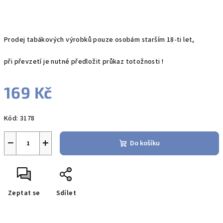
Prodej tabákových výrobků pouze osobám starším 18-ti let,
při převzetí je nutné předložit průkaz totožnosti !
169 Kč
Měrná
Kód:
3178
cena:
−
+
Do košíku
Zeptat se
Sdílet