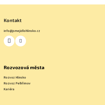
Z
á
p
Kontakt
a
info
@
jsmejidlohlinsko.cz
t
í
Rozvozová města
Rozvoz Hlinsko
Rozvoz Pelhřimov
Kariéra