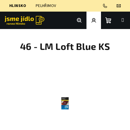
Přejít
HLINSKO
PELHŘIMOV
na
obsah
Nákupní
Hledat
Přihlášení
46 - LM Loft Blue KS
košík