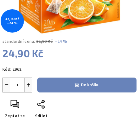
32,90 Kč
–24 %
standardní cena:
32,90 Kč
–24 %
24,90 Kč
Měrná
Kód:
2962
cena:
−
+
Do košíku
Zeptat se
Sdílet