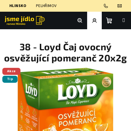
Přejít
HLINSKO
PELHŘIMOV
na
obsah
Nákupní
Hledat
Přihlášení
38 - Loyd Čaj ovocný
košík
osvěžující pomeranč 20x2g
Akce
Tip