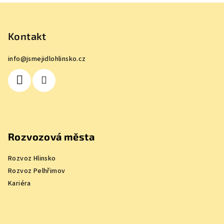
Z
á
p
Kontakt
a
info
@
jsmejidlohlinsko.cz
t
í
Rozvozová města
Rozvoz Hlinsko
Rozvoz Pelhřimov
Kariéra