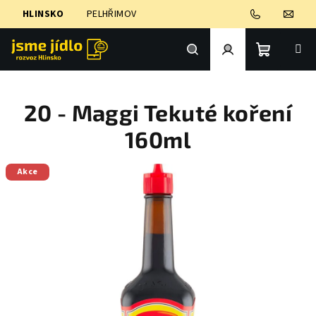
Přejít
HLINSKO
PELHŘIMOV
na
obsah
Nákupní
Hledat
Přihlášení
20 - Maggi Tekuté koření
košík
160ml
Akce