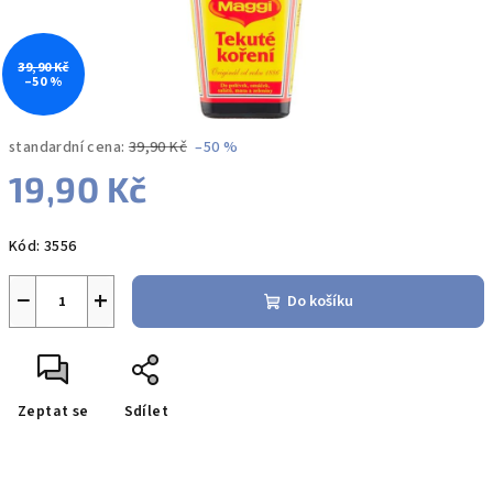
39,90 Kč
–50 %
standardní cena:
39,90 Kč
–50 %
19,90 Kč
Měrná
Kód:
3556
cena:
−
+
Do košíku
Zeptat se
Sdílet