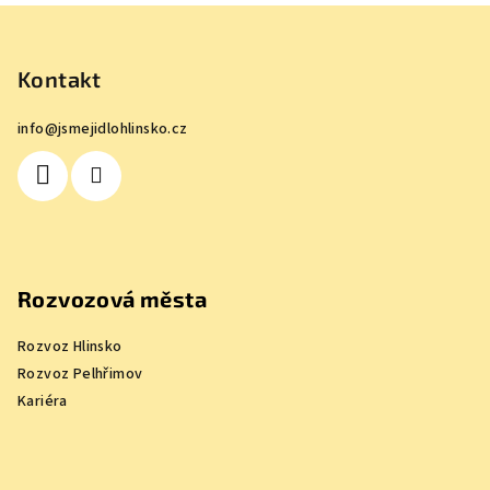
Z
á
p
Kontakt
a
info
@
jsmejidlohlinsko.cz
t
í
Rozvozová města
Rozvoz Hlinsko
Rozvoz Pelhřimov
Kariéra