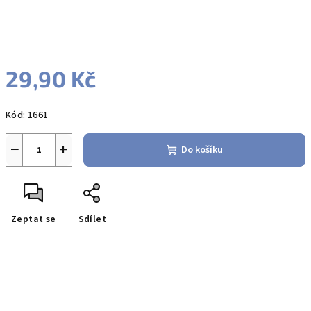
29,90 Kč
Měrná
Kód:
1661
cena:
−
+
Do košíku
Zeptat se
Sdílet