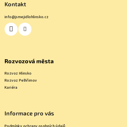
p
Kontakt
a
info
@
jsmejidlohlinsko.cz
t
í
Rozvozová města
Rozvoz Hlinsko
Rozvoz Pelhřimov
Kariéra
Informace pro vás
Podmínky ochrany osobních údajů