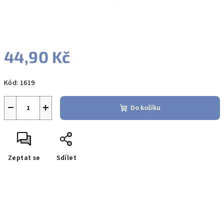
44,90 Kč
Měrná
Kód:
1619
cena:
−
+
Do košíku
Zeptat se
Sdílet