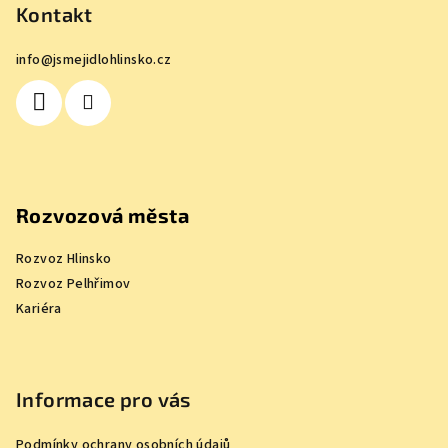
p
Kontakt
a
info
@
jsmejidlohlinsko.cz
t
í
Rozvozová města
Rozvoz Hlinsko
Rozvoz Pelhřimov
Kariéra
Informace pro vás
Podmínky ochrany osobních údajů