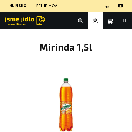
Přejít
HLINSKO
PELHŘIMOV
na
obsah
Nákupní
Hledat
Přihlášení
Mirinda 1,5l
košík