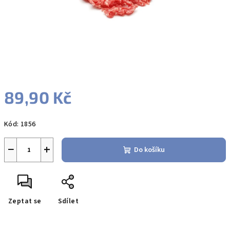
89,90 Kč
Měrná
Kód:
1856
cena:
−
+
Do košíku
Zeptat se
Sdílet