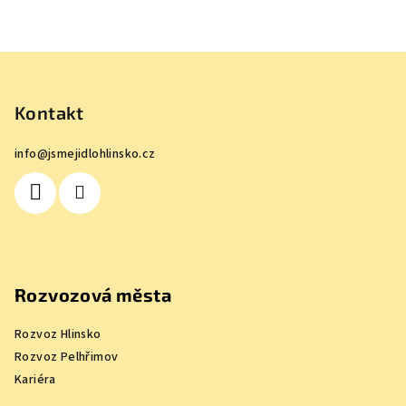
Z
á
p
Kontakt
a
info
@
jsmejidlohlinsko.cz
t
í
Rozvozová města
Rozvoz Hlinsko
Rozvoz Pelhřimov
Kariéra