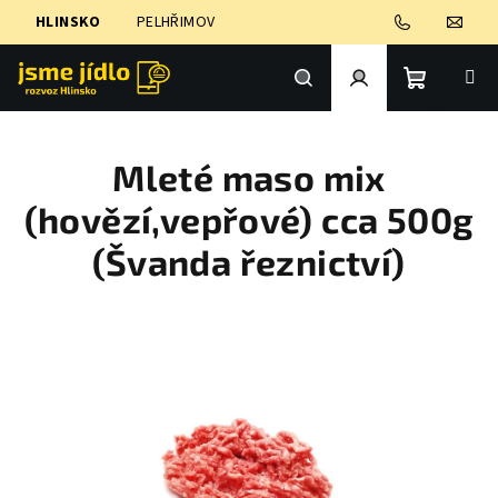
Přejít
HLINSKO
PELHŘIMOV
na
obsah
Nákupní
Hledat
Přihlášení
Mleté maso mix
košík
(hovězí,vepřové) cca 500g
(Švanda řeznictví)