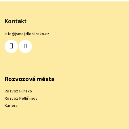
Z
á
p
Kontakt
a
info
@
jsmejidlohlinsko.cz
t
í
Rozvozová města
Rozvoz Hlinsko
Rozvoz Pelhřimov
Kariéra