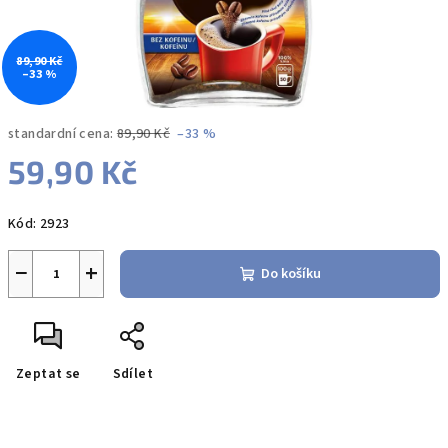
89,90 Kč
–33 %
standardní cena:
89,90 Kč
–33 %
59,90 Kč
Měrná
Kód:
2923
cena:
−
+
Do košíku
Zeptat se
Sdílet