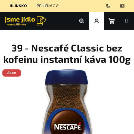
Přejít
HLINSKO
PELHŘIMOV
na
obsah
Nákupní
Hledat
Přihlášení
39 - Nescafé Classic bez
košík
kofeinu instantní káva 100g
Akce