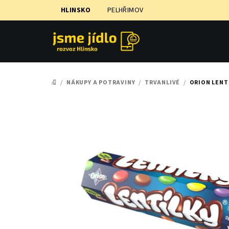
Přejít
HLINSKO
PELHŘIMOV
na
obsah
/
NÁKUPY A POTRAVINY
/
TRVANLIVÉ
/
ORION LENT
DOMŮ