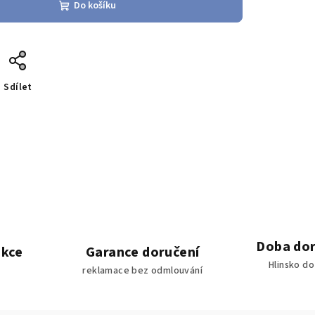
Do košíku
Sdílet
Doba dor
akce
Garance doručení
Hlinsko d
reklamace bez odmlouvání