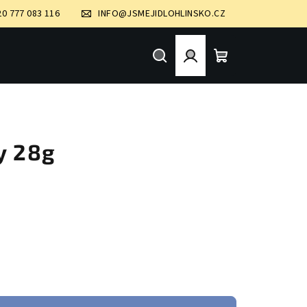
20 777 083 116
INFO@JSMEJIDLOHLINSKO.CZ
Hledat
Přihlášení
Nákupní
košík
y 28g