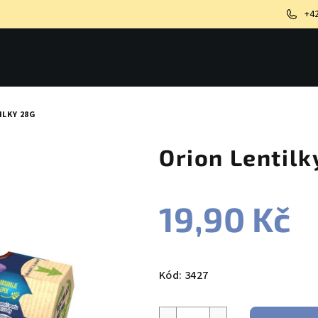
+4
ILKY 28G
Orion Lentilk
19,90 Kč
Měrná
cena:
Kód:
3427