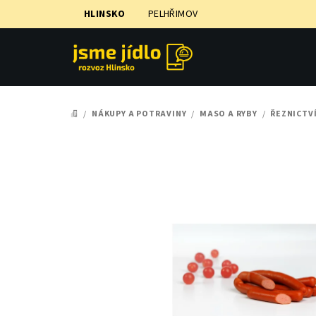
Přejít
HLINSKO
PELHŘIMOV
na
obsah
/
NÁKUPY A POTRAVINY
/
MASO A RYBY
/
ŘEZNICTV
DOMŮ