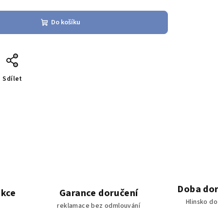
Do košíku
Sdílet
Doba dor
akce
Garance doručení
Hlinsko d
reklamace bez odmlouvání