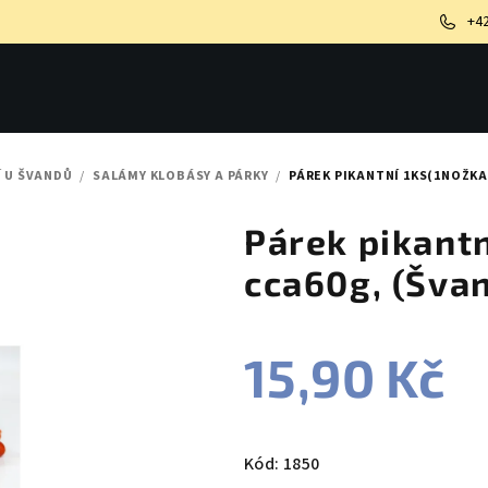
+4
Í U ŠVANDŮ
/
SALÁMY KLOBÁSY A PÁRKY
/
PÁREK PIKANTNÍ 1KS(1NOŽKA
Párek pikantn
cca60g, (Švan
15,90 Kč
Měrná
cena:
Kód:
1850