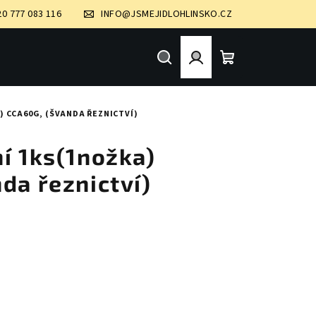
20 777 083 116
INFO@JSMEJIDLOHLINSKO.CZ
Hledat
Přihlášení
Nákupní
) CCA60G, (ŠVANDA ŘEZNICTVÍ)
košík
í 1ks(1nožka)
da řeznictví)