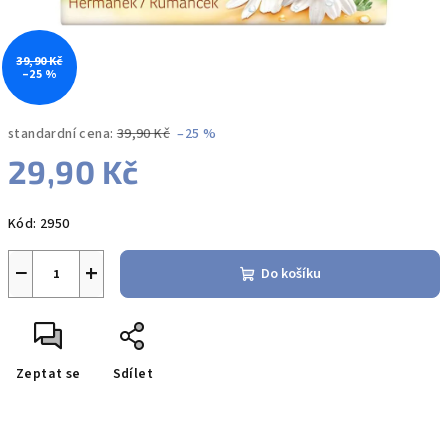
39,90 Kč
–25 %
standardní cena:
39,90 Kč
–25 %
29,90 Kč
Měrná
Kód:
2950
cena:
−
+
Do košíku
Zeptat se
Sdílet