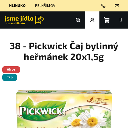
Přejít
HLINSKO
PELHŘIMOV
na
obsah
Nákupní
Hledat
Přihlášení
38 - Pickwick Čaj bylinný
košík
heřmánek 20x1,5g
Akce
Tip