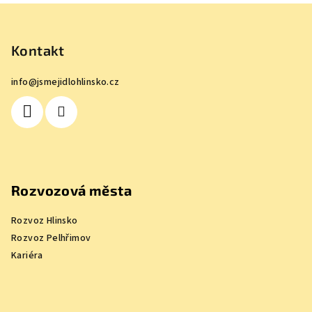
Z
á
p
Kontakt
a
info
@
jsmejidlohlinsko.cz
t
í
Rozvozová města
Rozvoz Hlinsko
Rozvoz Pelhřimov
Kariéra