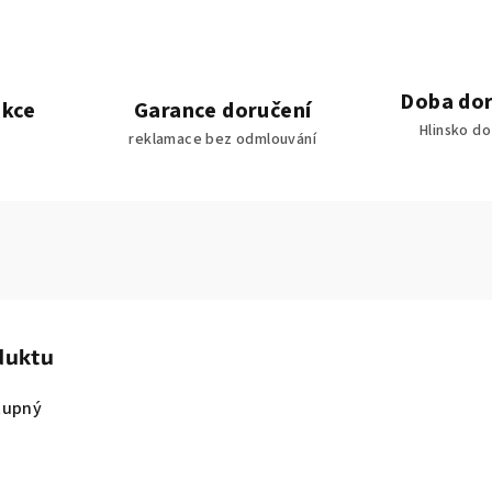
Doba dor
akce
Garance doručení
Hlinsko d
reklamace bez odmlouvání
duktu
tupný