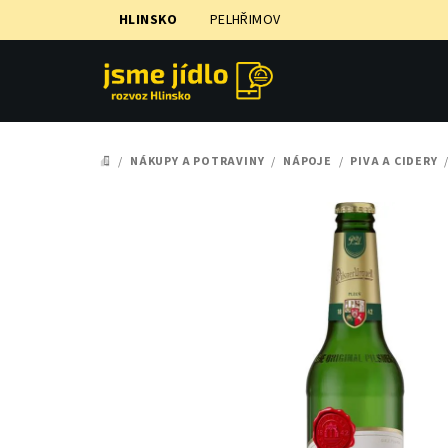
Přejít
HLINSKO
PELHŘIMOV
na
obsah
/
NÁKUPY A POTRAVINY
/
NÁPOJE
/
PIVA A CIDERY
DOMŮ