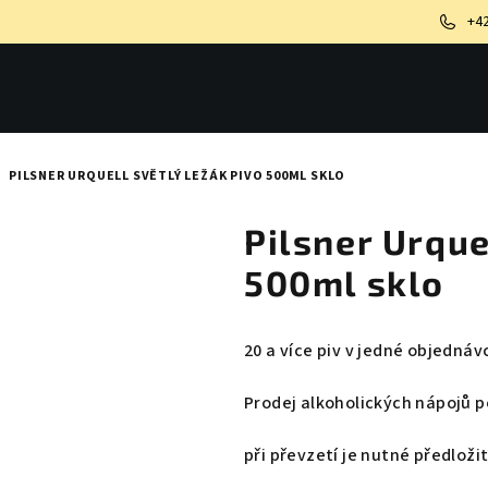
+4
/
PILSNER URQUELL SVĚTLÝ LEŽÁK PIVO 500ML SKLO
Pilsner Urque
500ml sklo
20 a více piv v jedné objedn
Prodej alkoholických nápojů p
při převzetí je nutné předloži