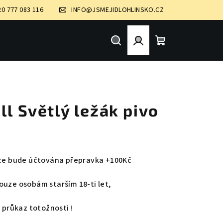
20 777 083 116
INFO@JSMEJIDLOHLINSKO.CZ
Hledat
Přihlášení
Nákupní
košík
ll Světlý ležák pivo
ávce bude účtována přepravka +100Kč
ouze osobám starším 18-ti let,
t průkaz totožnosti !