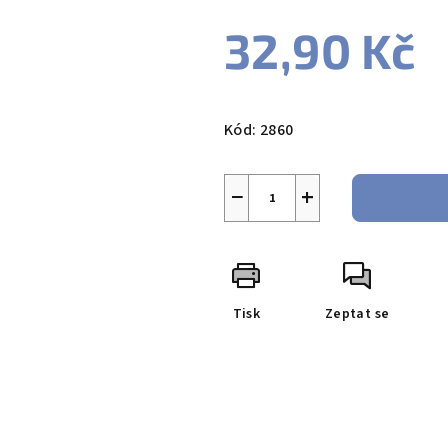
32,90 Kč
Měrná
cena:
Kód:
2860
−
+
Tisk
Zeptat se