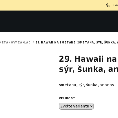
+4
METANOVÝ ZÁKLAD
/
29. HAWAII NA SMETANĚ (SMETANA, SÝR, ŠUNKA,
29. Hawaii n
sýr, šunka, a
smetana, sýr, šunka, ananas
VELIKOST