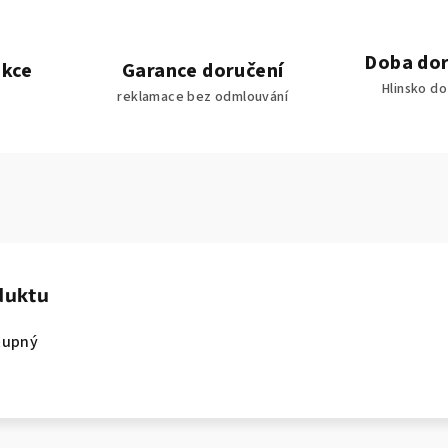
Doba dor
akce
Garance doručení
Hlinsko d
reklamace bez odmlouvání
duktu
tupný