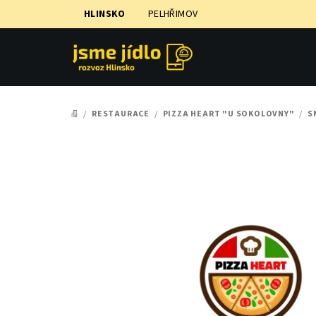
Přejít
HLINSKO
PELHŘIMOV
na
obsah
/
RESTAURACE
/
PIZZA HEART "U SOKOLOVNY"
/
S
DOMŮ