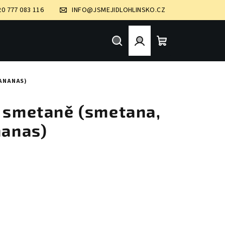
20 777 083 116
INFO@JSMEJIDLOHLINSKO.CZ
Hledat
Přihlášení
Nákupní
 ANANAS)
košík
a smetaně (smetana,
nanas)