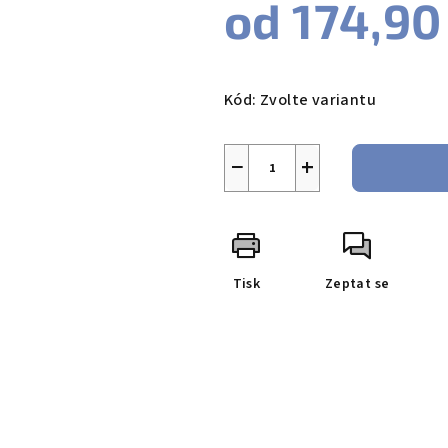
od
174,90
Měrná
cena:
Kód:
Zvolte variantu
−
+
Tisk
Zeptat se