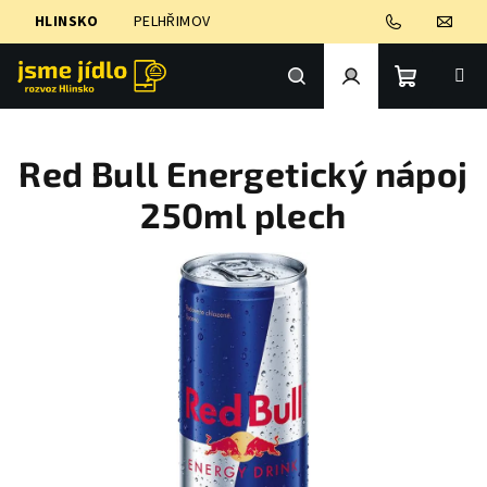
Přejít
HLINSKO
PELHŘIMOV
na
obsah
Nákupní
Hledat
Přihlášení
Red Bull Energetický nápoj
košík
250ml plech