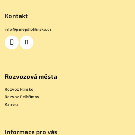
á
p
Kontakt
a
info
@
jsmejidlohlinsko.cz
t
í
Rozvozová města
Rozvoz Hlinsko
Rozvoz Pelhřimov
Kariéra
Informace pro vás