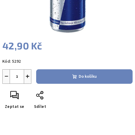
42,90 Kč
Měrná
Kód:
5292
cena:
−
+
Do košíku
Zeptat se
Sdílet