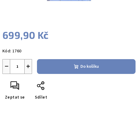
699,90 Kč
Měrná
Kód:
1760
cena:
−
+
Do košíku
Zeptat se
Sdílet