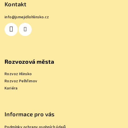
p
Kontakt
a
info
@
jsmejidlohlinsko.cz
t
í
Rozvozová města
Rozvoz Hlinsko
Rozvoz Pelhřimov
Kariéra
Informace pro vás
Podmínky ochrany osobních údajů