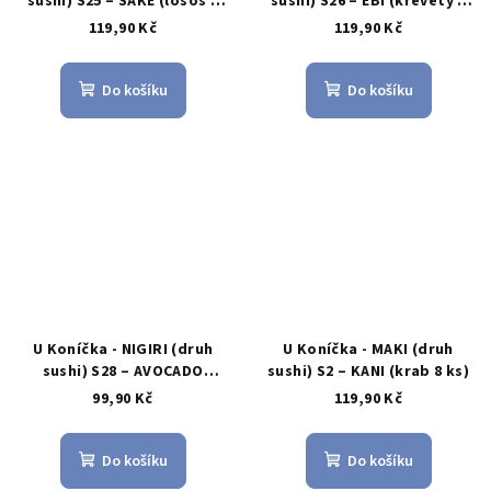
sushi) S25 – SAKE (losos 2
sushi) S26 – EBI (krevety 2
ks)
ks)
119,90 Kč
119,90 Kč
Do košíku
Do košíku
U Koníčka - NIGIRI (druh
U Koníčka - MAKI (druh
sushi) S28 – AVOCADO
sushi) S2 – KANI (krab 8 ks)
(avokádo 2 ks)
99,90 Kč
119,90 Kč
Do košíku
Do košíku