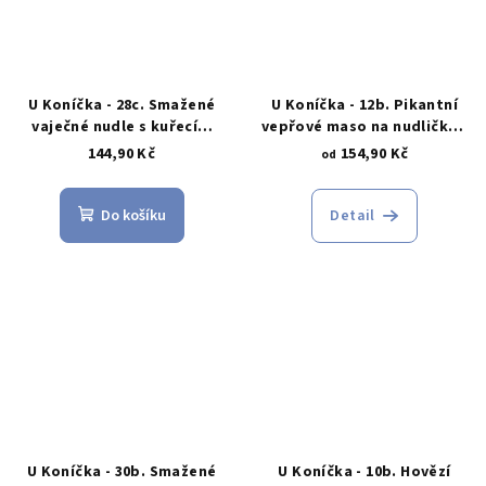
U Koníčka - 28c. Smažené
U Koníčka - 12b. Pikantní
vaječné nudle s kuřecím
vepřové maso na nudličky s
masem po thajsku
rýží
144,90 Kč
154,90 Kč
od
Do košíku
Detail
U Koníčka - 30b. Smažené
U Koníčka - 10b. Hovězí