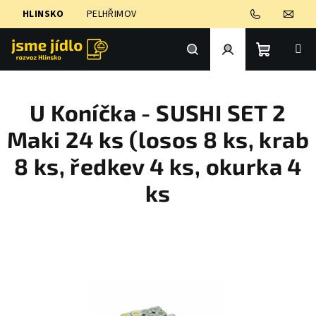
Přejít
HLINSKO
PELHŘIMOV
na
obsah
Nákupní
Hledat
Přihlášení
U Koníčka - SUSHI SET 2
košík
Maki 24 ks (losos 8 ks, krab
8 ks, ředkev 4 ks, okurka 4
ks