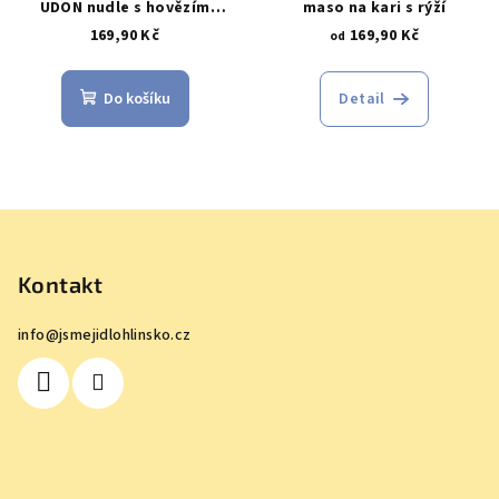
UDON nudle s hovězím
maso na kari s rýží
masem
169,90 Kč
169,90 Kč
od
Do košíku
Detail
Z
á
p
Kontakt
a
info
@
jsmejidlohlinsko.cz
t
í