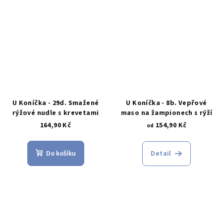
U Koníčka - 29d. Smažené
U Koníčka - 8b. Vepřové
rýžové nudle s krevetami
maso na žampionech s rýží
164,90 Kč
154,90 Kč
od
Do košíku
Detail