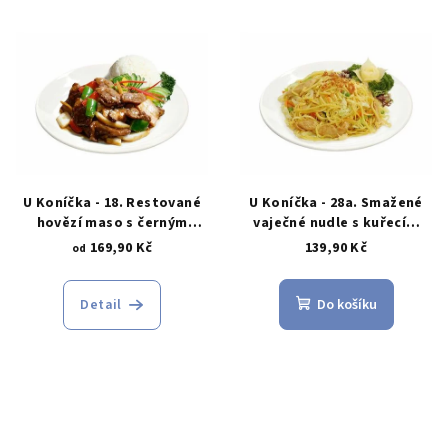
U Koníčka - 18. Restované
U Koníčka - 28a. Smažené
hovězí maso s černým
vaječné nudle s kuřecím
pepřem a rýží
masem
169,90 Kč
139,90 Kč
od
Detail
Do košíku