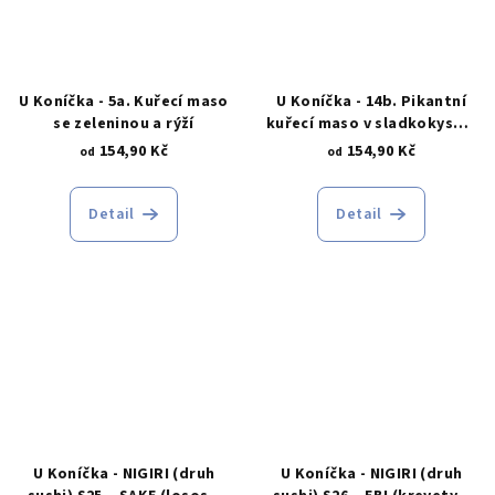
U Koníčka - 5a. Kuřecí maso
U Koníčka - 14b. Pikantní
se zeleninou a rýží
kuřecí maso v sladkokyselé
omáčce s rýží
154,90 Kč
154,90 Kč
od
od
Detail
Detail
U Koníčka - NIGIRI (druh
U Koníčka - NIGIRI (druh