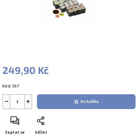
249,90 Kč
Měrná
Kód:
557
cena:
−
+
Do košíku
Zeptat se
Sdílet