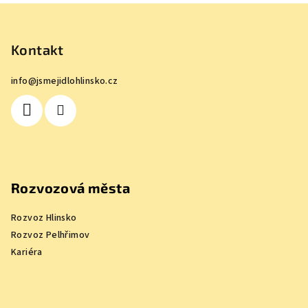
Z
á
p
Kontakt
a
info
@
jsmejidlohlinsko.cz
t
í
Rozvozová města
Rozvoz Hlinsko
Rozvoz Pelhřimov
Kariéra