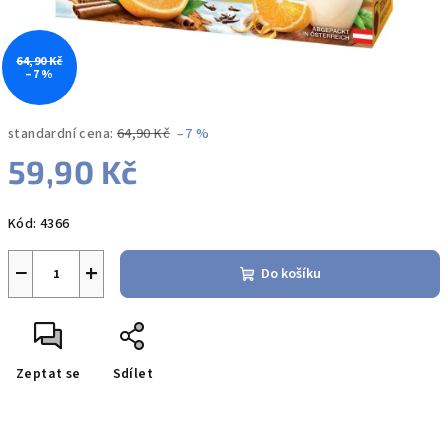
64,90 Kč
–7 %
standardní cena:
64,90 Kč
–7 %
59,90 Kč
Měrná
Kód:
4366
cena:
−
+
Do košíku
Zeptat se
Sdílet