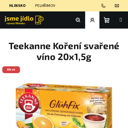
Přejít
HLINSKO
PELHŘIMOV
na
obsah
Nákupní
Hledat
Přihlášení
Teekanne Koření svařené
košík
víno 20x1,5g
Akce