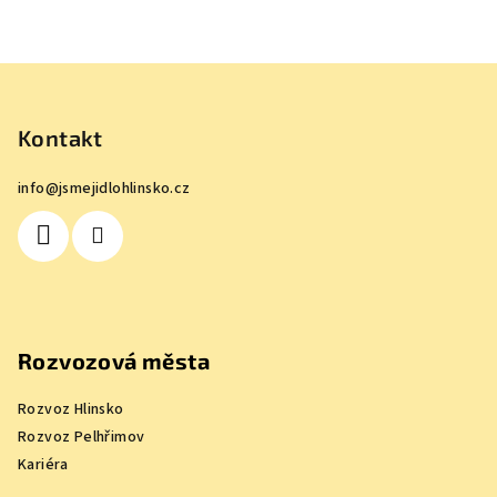
Z
á
p
Kontakt
a
info
@
jsmejidlohlinsko.cz
t
í
Rozvozová města
Rozvoz Hlinsko
Rozvoz Pelhřimov
Kariéra