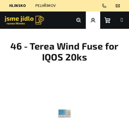
Přejít
HLINSKO
PELHŘIMOV
na
obsah
Nákupní
Hledat
Přihlášení
46 - Terea Wind Fuse for
košík
IQOS 20ks