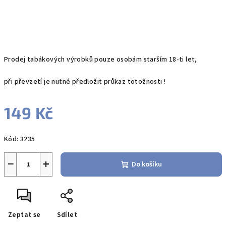
Prodej tabákových výrobků pouze osobám starším 18-ti let,
při převzetí je nutné předložit průkaz totožnosti !
149 Kč
Měrná
Kód:
3235
cena:
−
+
Do košíku
Zeptat se
Sdílet