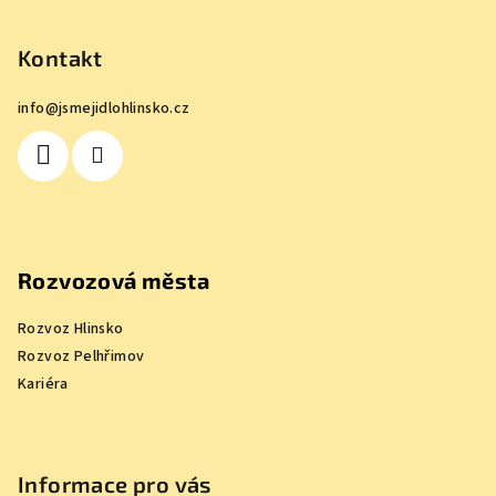
á
p
Kontakt
a
info
@
jsmejidlohlinsko.cz
t
í
Rozvozová města
Rozvoz Hlinsko
Rozvoz Pelhřimov
Kariéra
Informace pro vás