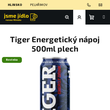
Přejít
HLINSKO
PELHŘIMOV
na
obsah
Nákupní
Hledat
Přihlášení
Tiger Energetický nápoj
košík
500ml plech
Novinka