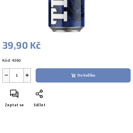
39,90 Kč
Měrná
Kód:
4360
cena:
−
+
Do košíku
Zeptat se
Sdílet