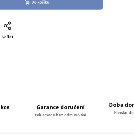
Do košíku
Sdílet
Doba dor
akce
Garance doručení
Hlinsko d
reklamace bez odmlouvání