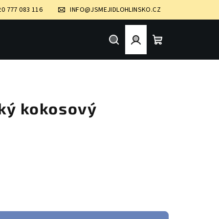
20 777 083 116
INFO@JSMEJIDLOHLINSKO.CZ
Hledat
Přihlášení
Nákupní
košík
dký kokosový