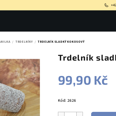
+4
ANILKA
/
TRDELNÍKY
/
TRDELNÍK SLADKÝ KOKOSOVÝ
Trdelník sla
99,90 Kč
Měrná
cena:
Kód:
2626