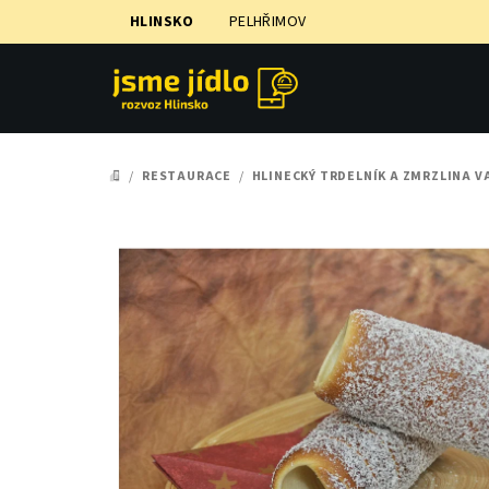
Přejít
HLINSKO
PELHŘIMOV
na
obsah
/
RESTAURACE
/
HLINECKÝ TRDELNÍK A ZMRZLINA V
DOMŮ