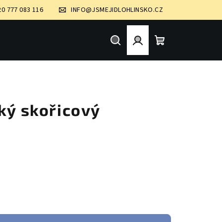
20 777 083 116
INFO@JSMEJIDLOHLINSKO.CZ
Hledat
Přihlášení
Nákupní
košík
ký skořicový