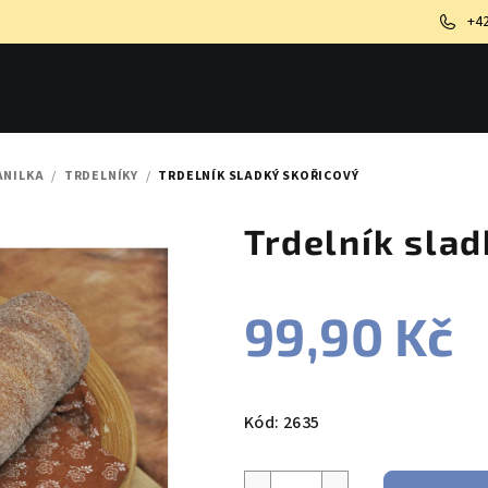
+4
ANILKA
/
TRDELNÍKY
/
TRDELNÍK SLADKÝ SKOŘICOVÝ
Trdelník slad
99,90 Kč
Měrná
cena:
Kód:
2635