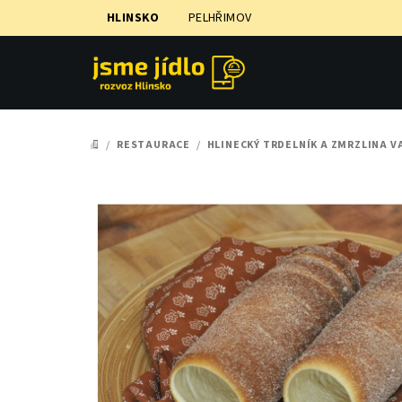
Přejít
HLINSKO
PELHŘIMOV
na
obsah
/
RESTAURACE
/
HLINECKÝ TRDELNÍK A ZMRZLINA V
DOMŮ