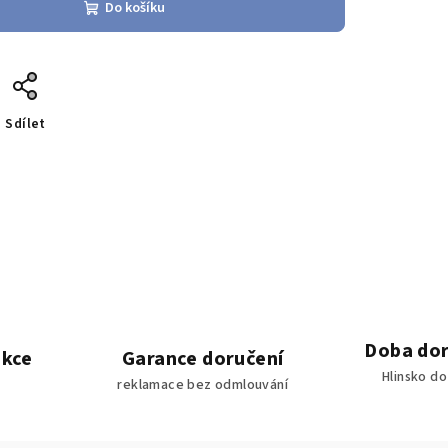
Do košíku
Sdílet
Doba dor
akce
Garance doručení
Hlinsko d
reklamace bez odmlouvání