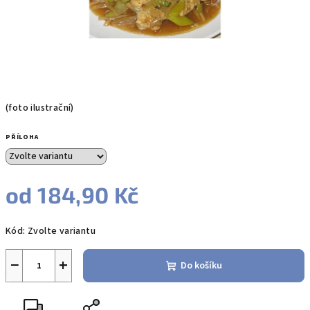
(foto ilustrační)
PŘÍLOHA
od
184,90 Kč
Měrná
Kód:
Zvolte variantu
cena:
−
+
Do košíku