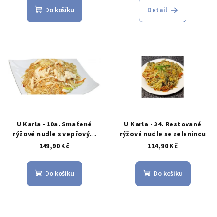
Do košíku
Detail
U Karla - 10a. Smažené
U Karla - 34. Restované
rýžové nudle s vepřovým
rýžové nudle se zeleninou
masem
149,90 Kč
114,90 Kč
Do košíku
Do košíku