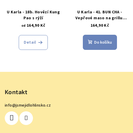
U Karla - 18b. Hovězí Kung
U Karla - 41. BUN CHA -
Pao s rýží
Vepřové maso na grillu,
rýžové nudle, salát,
164,90 Kč
164,90 Kč
od
omáčka
Detail
Do košíku
Z
á
p
Kontakt
a
info
@
jsmejidlohlinsko.cz
t
í