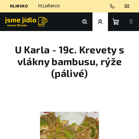
Přejít
HLINSKO
PELHŘIMOV
na
obsah
Nákupní
Hledat
Přihlášení
U Karla - 19c. Krevety s
košík
vlákny bambusu, rýže
(pálivé)