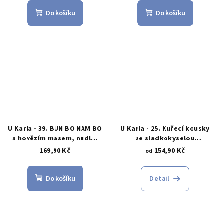
Do košíku
Do košíku
U Karla - 39. BUN BO NAM BO
U Karla - 25. Kuřecí kousky
s hovězím masem, nudle,
se sladkokyselou
salát, arašídy, omáčka
omáčkou, rýže
169,90 Kč
154,90 Kč
od
Do košíku
Detail