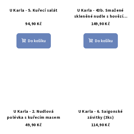
U Karla - 5. Kuřecí salát
U Karla - 43b. Smažené
skleněné nudle s hovězím
masem
94,90 Kč
149,90 Kč
Do košíku
Do košíku
U Karla - 2. Nudlová
U Karla - 6. Saigonské
polévka s kuřecím masem
závitky (3ks)
49,90 Kč
114,90 Kč