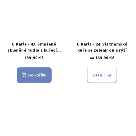
U Karla - 43. Smažené
U Karla - 24. Vietnamské
skleněné nudle s kuřecím
kuře se zeleninou a rýží
masem
139,90 Kč
169,90 Kč
od
Do košíku
Detail