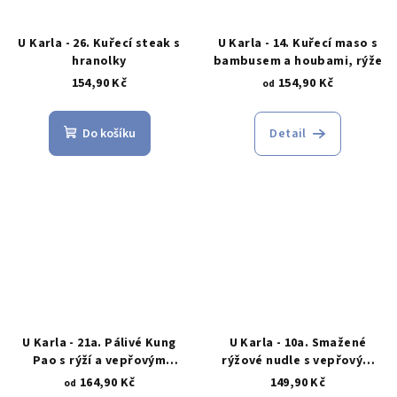
U Karla - 26. Kuřecí steak s
U Karla - 14. Kuřecí maso s
hranolky
bambusem a houbami, rýže
154,90 Kč
154,90 Kč
od
Do košíku
Detail
U Karla - 21a. Pálivé Kung
U Karla - 10a. Smažené
Pao s rýží a vepřovým
rýžové nudle s vepřovým
masem
masem
164,90 Kč
149,90 Kč
od