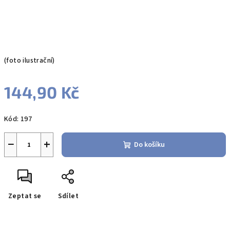
(foto ilustrační)
144,90 Kč
Měrná
Kód:
197
cena:
−
+
Do košíku
Zeptat se
Sdílet