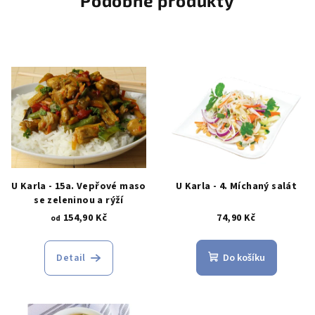
Podobné produkty
U Karla - 15a. Vepřové maso
U Karla - 4. Míchaný salát
se zeleninou a rýží
154,90 Kč
74,90 Kč
od
Detail
Do košíku