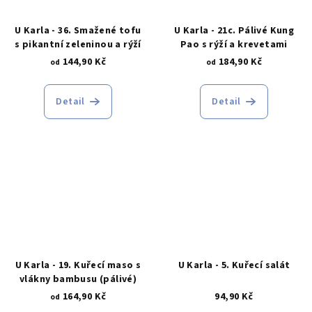
U Karla - 36. Smažené tofu
U Karla - 21c. Pálivé Kung
s pikantní zeleninou a rýží
Pao s rýží a krevetami
144,90 Kč
184,90 Kč
od
od
Detail
Detail
U Karla - 19. Kuřecí maso s
U Karla - 5. Kuřecí salát
vlákny bambusu (pálivé)
164,90 Kč
94,90 Kč
od