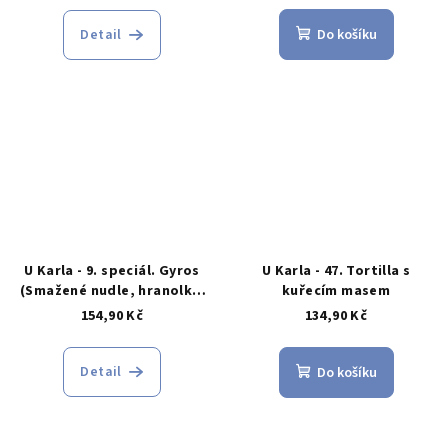
Detail
Do košíku
U Karla - 9. speciál. Gyros
U Karla - 47. Tortilla s
(Smažené nudle, hranolky,
kuřecím masem
rýže) s gyrosem
154,90 Kč
134,90 Kč
Detail
Do košíku