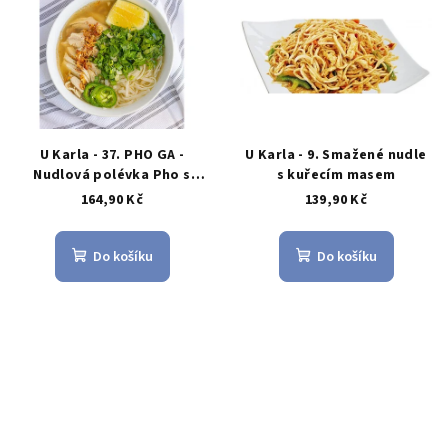
U Karla - 37. PHO GA -
U Karla - 9. Smažené nudle
Nudlová polévka Pho s
s kuřecím masem
kuřecím masem
164,90 Kč
139,90 Kč
Do košíku
Do košíku