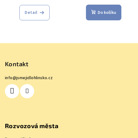
Detail
Do košíku
Z
á
p
Kontakt
a
info
@
jsmejidlohlinsko.cz
t
í
Rozvozová města