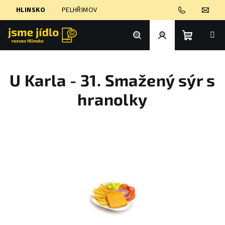
Přejít
HLINSKO
PELHŘIMOV
na
obsah
Nákupní
Hledat
Přihlášení
U Karla - 31. Smažený sýr s
košík
hranolky