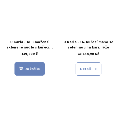
U Karla - 43. Smažené
U Karla - 16. Kuřecí maso se
skleněné nudle s kuřecím
zeleninou na kari, rýže
masem
139,90 Kč
154,90 Kč
od
Do košíku
Detail