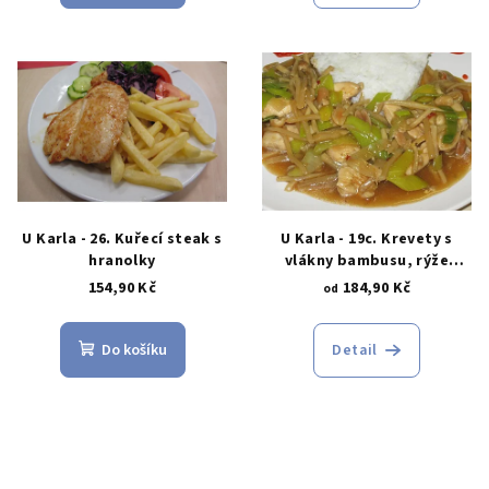
U Karla - 26. Kuřecí steak s
U Karla - 19c. Krevety s
hranolky
vlákny bambusu, rýže
(pálivé)
154,90 Kč
184,90 Kč
od
Do košíku
Detail