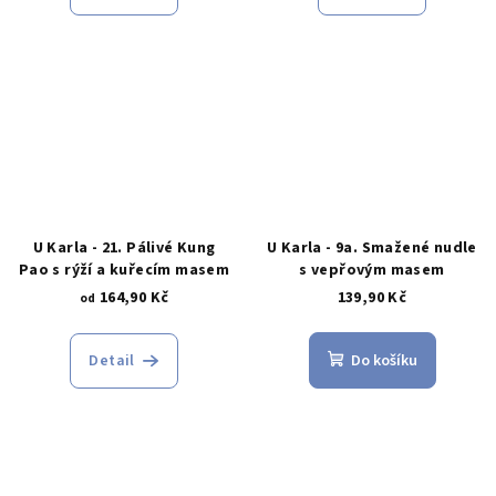
U Karla - 21. Pálivé Kung
U Karla - 9a. Smažené nudle
Pao s rýží a kuřecím masem
s vepřovým masem
164,90 Kč
139,90 Kč
od
Detail
Do košíku