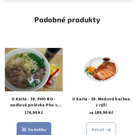
Podobné produkty
U Karla - 38. PHO BO -
U Karla - 29. Medová kachna
nudlová polévka Pho s
s rýží
hovězím masem
174,90 Kč
189,90 Kč
od
Do košíku
Detail