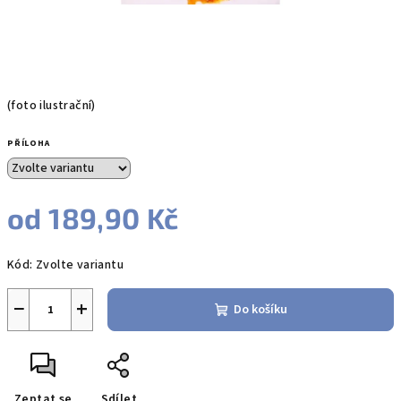
(foto ilustrační)
PŘÍLOHA
od
189,90 Kč
Měrná
Kód:
Zvolte variantu
cena:
−
+
Do košíku
Zeptat se
Sdílet