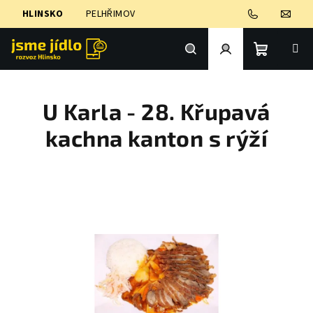
Přejít
HLINSKO
PELHŘIMOV
na
obsah
Nákupní
Hledat
Přihlášení
U Karla - 28. Křupavá
košík
kachna kanton s rýží