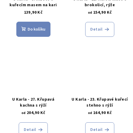
kuřecím masem na kari
brokolicí, rýže
139,90 Kč
154,90 Kč
od
Do košíku
Detail
U Karla - 27. Křupavá
U Karla - 23. Křupavé kuřecí
kachna s rýží
stehno s rýží
204,90 Kč
164,90 Kč
od
od
Detail
Detail