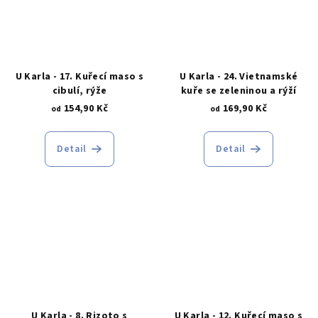
U Karla - 17. Kuřecí maso s
U Karla - 24. Vietnamské
cibulí, rýže
kuře se zeleninou a rýží
154,90 Kč
169,90 Kč
od
od
Detail
Detail
U Karla - 8. Rizoto s
U Karla - 12. Kuřecí maso s