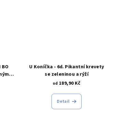
M BO
U Koníčka - 6d. Pikantní krevety
aným
se zeleninou a rýží
né se
189,90 Kč
od
Detail