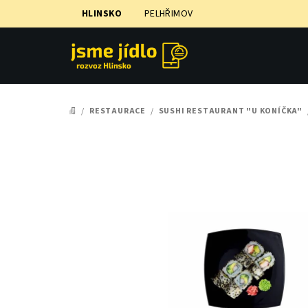
Přejít
HLINSKO
PELHŘIMOV
na
obsah
/
RESTAURACE
/
SUSHI RESTAURANT "U KONÍČKA"
DOMŮ