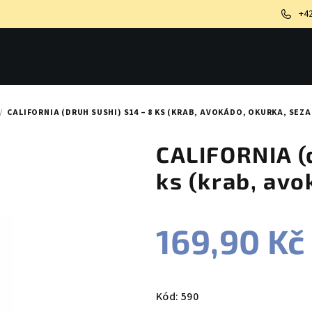
+4
/
CALIFORNIA (DRUH SUSHI) S14 – 8 KS (KRAB, AVOKÁDO, OKURKA, SEZ
CALIFORNIA (d
ks (krab, avo
169,90 Kč
Měrná
cena:
Kód:
590