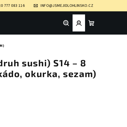
20 777 083 116
INFO@JSMEJIDLOHLINSKO.CZ
Hledat
Přihlášení
Nákupní
AM)
košík
ruh sushi) S14 – 8
kádo, okurka, sezam)