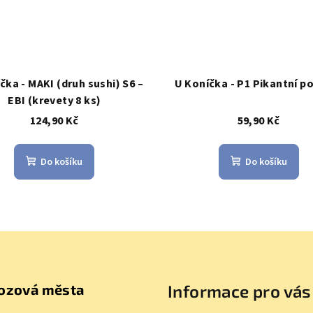
čka - MAKI (druh sushi) S6 –
U Koníčka - P1 Pikantní p
EBI (krevety 8 ks)
124,90 Kč
59,90 Kč
Do košíku
Do košíku
ozová města
Informace pro vás