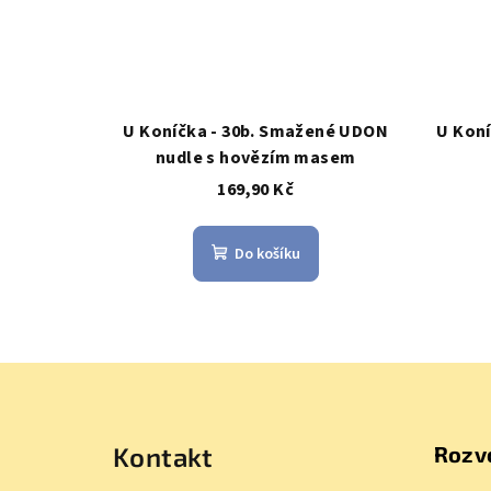
U Koníčka - 30b. Smažené UDON
U Koní
nudle s hovězím masem
169,90 Kč
Do košíku
Z
á
Kontakt
Rozv
p