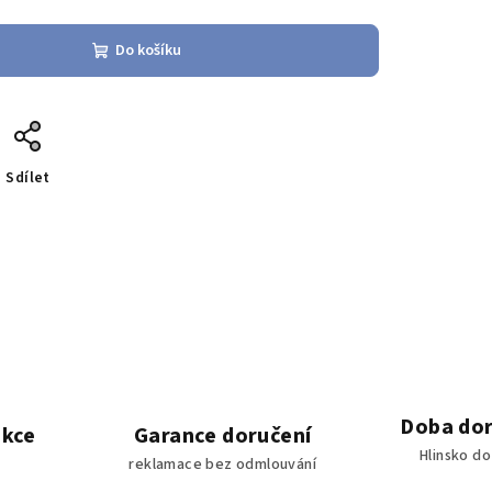
Do košíku
Sdílet
Doba dor
akce
Garance doručení
Hlinsko d
reklamace bez odmlouvání