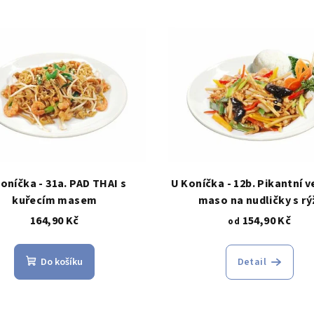
oníčka - 31a. PAD THAI s
U Koníčka - 12b. Pikantní 
kuřecím masem
maso na nudličky s rý
164,90 Kč
154,90 Kč
od
Do košíku
Detail