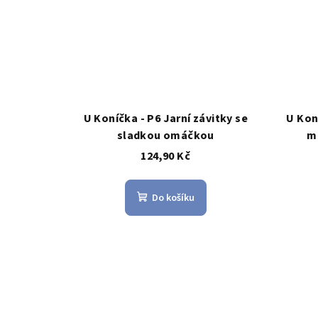
U Koníčka - P6 Jarní závitky se
U Kon
sladkou omáčkou
m
124,90 Kč
Do košíku