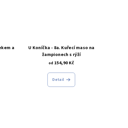
nekem a
U Koníčka - 8a. Kuřecí maso na
žampionech s rýží
154,90 Kč
od
Detail