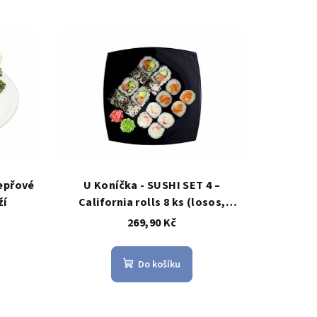
vepřové
U Koníčka - SUSHI SET 4 –
ží
California rolls 8 ks (losos,
avokádo, okurka, sezam) + Maki
269,90 Kč
losos 4 ks + Maki krab 4 ks
Do košíku