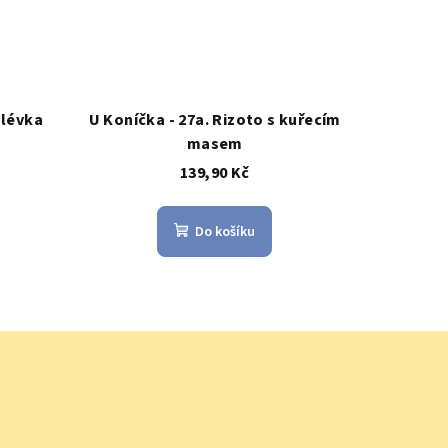
olévka
U Koníčka - 27a. Rizoto s kuřecím
masem
139,90 Kč
Do košíku