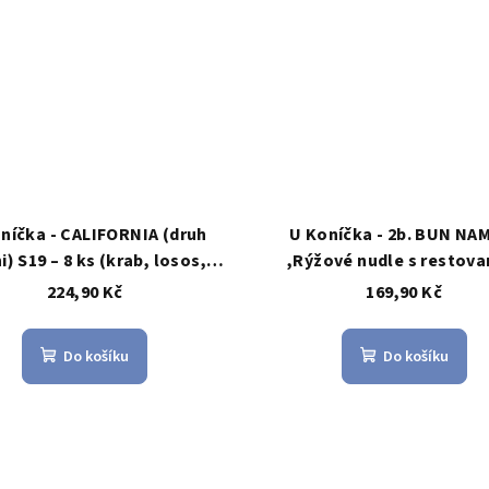
níčka - CALIFORNIA (druh
U Koníčka - 2b. BUN NA
i) S19 – 8 ks (krab, losos,
,Rýžové nudle s restov
avokádo, okurka)
hovězím masem, podáva
224,90 Kč
169,90 Kč
salátem a omáčkou
Do košíku
Do košíku