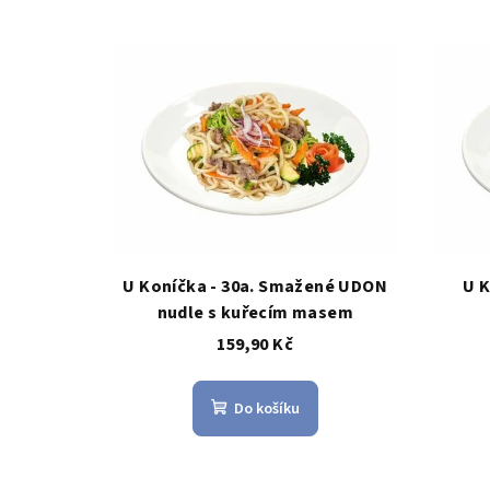
U Koníčka - 30a. Smažené UDON
U K
nudle s kuřecím masem
159,90 Kč
Do košíku