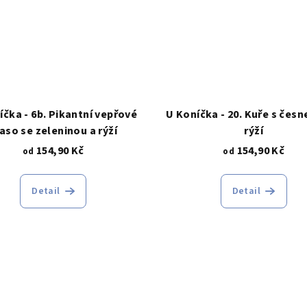
íčka - 6b. Pikantní vepřové
U Koníčka - 20. Kuře s čes
aso se zeleninou a rýží
rýží
154,90 Kč
154,90 Kč
od
od
Detail
Detail