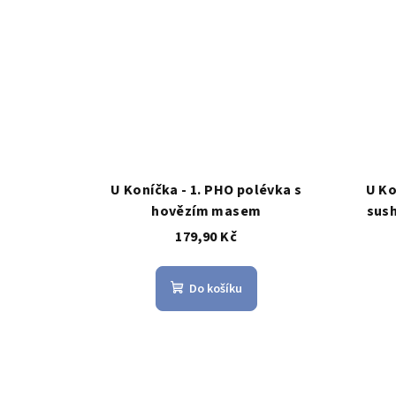
U Koníčka - 1. PHO polévka s
U Ko
hovězím masem
sush
179,90 Kč
Do košíku