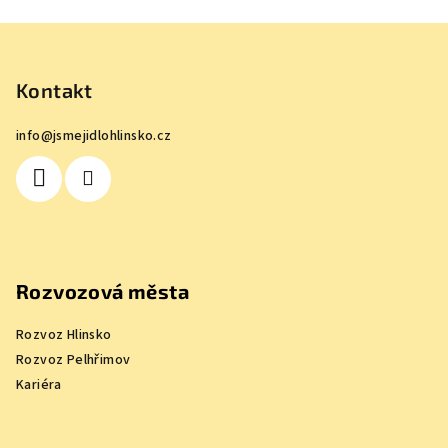
Z
á
p
Kontakt
a
info
@
jsmejidlohlinsko.cz
t
í
Rozvozová města
Rozvoz Hlinsko
Rozvoz Pelhřimov
Kariéra