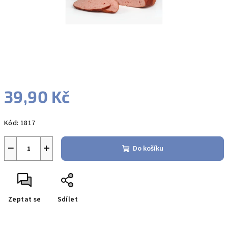
39,90 Kč
Měrná
Kód:
1817
cena:
−
+
Do košíku
Zeptat se
Sdílet