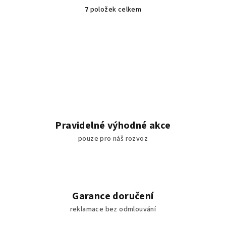
7
položek celkem
O
v
l
á
d
a
c
í
p
r
Pravidelné výhodné akce
v
pouze pro náš rozvoz
k
y
v
ý
p
Garance doručení
i
reklamace bez odmlouvání
s
u