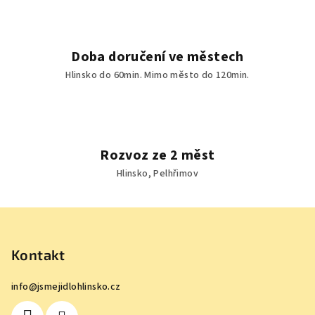
Doba doručení ve městech
Hlinsko do 60min. Mimo město do 120min.
Rozvoz ze 2 měst
Hlinsko, Pelhřimov
Z
á
p
Kontakt
a
info
@
jsmejidlohlinsko.cz
t
í