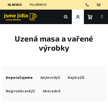
Přejít
HLINSKO
PELHŘIMOV
na
obsah
Nákupní
Hledat
Přihlášení
Uzená masa a vařené
košík
výrobky
Ř
a
Doporučujeme
Nejlevnější
Nejdražší
z
e
Nejprodávanější
Abecedně
n
í