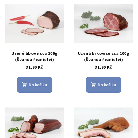
V
p
ý
r
p
o
i
d
s
u
p
k
r
Uzené libové cca 100g
Uzená krkovice cca 100g
t
o
(Švanda řeznictví)
(Švanda řeznictví)
ů
31,90 Kč
31,90 Kč
d
u
k
Do košíku
Do košíku
t
ů