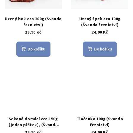
Uzený bok cca 100g (Švanda
Uzený špek cca 100g
řeznictví)
(Švanda řeznictví)
29,90 Kč
24,90 Kč
Do košíku
Do košíku
Sekaná domácí cca 150g
Tlačenka 100g (Švanda
(jeden plátek), (Švanda
řeznictví)
řeznictví)
39,90 Kč
24,90 Kč