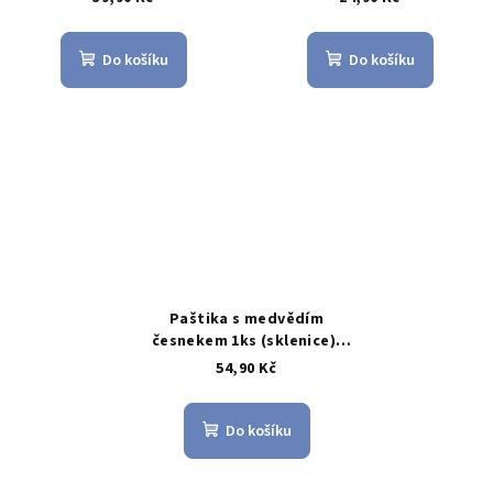
Do košíku
Do košíku
Paštika s medvědím
česnekem 1ks (sklenice),
(Švanda řeznictví)
54,90 Kč
Do košíku