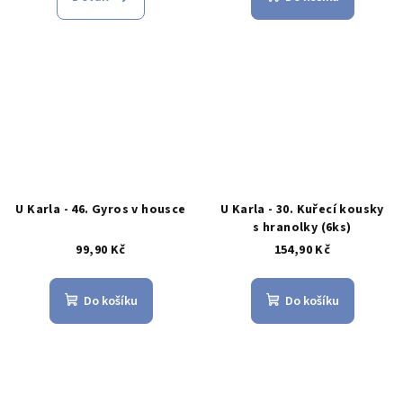
U Karla - 46. Gyros v housce
U Karla - 30. Kuřecí kousky
s hranolky (6ks)
99,90 Kč
154,90 Kč
Do košíku
Do košíku