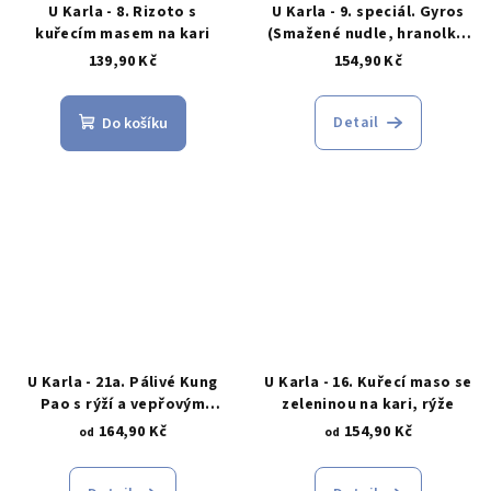
U Karla - 8. Rizoto s
U Karla - 9. speciál. Gyros
kuřecím masem na kari
(Smažené nudle, hranolky,
rýže) s gyrosem
139,90 Kč
154,90 Kč
Detail
Do košíku
U Karla - 21a. Pálivé Kung
U Karla - 16. Kuřecí maso se
Pao s rýží a vepřovým
zeleninou na kari, rýže
masem
164,90 Kč
154,90 Kč
od
od