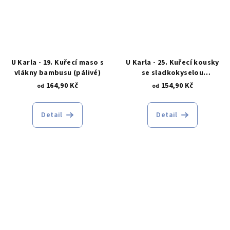
U Karla - 19. Kuřecí maso s
U Karla - 25. Kuřecí kousky
vlákny bambusu (pálivé)
se sladkokyselou
omáčkou, rýže
164,90 Kč
154,90 Kč
od
od
Detail
Detail