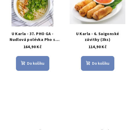
U Karla - 37. PHO GA -
U Karla - 6. Saigonské
Nudlová polévka Pho s
závitky (3ks)
kuřecím masem
164,90 Kč
114,90 Kč
Do košíku
Do košíku