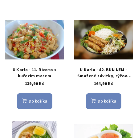
U Karla - 11. Rizoto s
U Karla - 42. BUN NEM -
kuřecím masem
Smažené závitky, rýžové
nudle, salát, omáčka
139,90 Kč
164,90 Kč
Do košíku
Do košíku