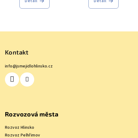
Detail
Detail
Z
á
p
Kontakt
a
info
@
jsmejidlohlinsko.cz
t
í
Rozvozová města
Rozvoz Hlinsko
Rozvoz Pelhřimov