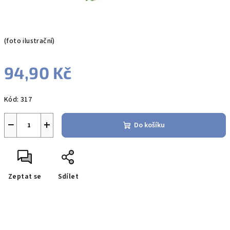
(foto ilustrační)
94,90 Kč
Měrná
Kód:
317
cena:
−
+
Do košíku
Zeptat se
Sdílet