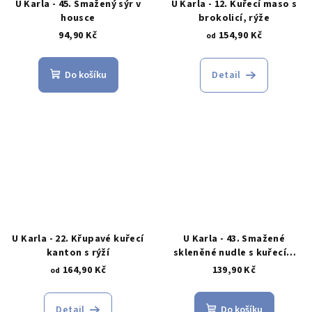
U Karla - 45. Smažený sýr v
U Karla - 12. Kuřecí maso s
housce
brokolicí, rýže
94,90 Kč
154,90 Kč
od
Do košíku
Detail
U Karla - 22. Křupavé kuřecí
U Karla - 43. Smažené
kanton s rýží
skleněné nudle s kuřecím
masem
164,90 Kč
139,90 Kč
od
Detail
Do košíku