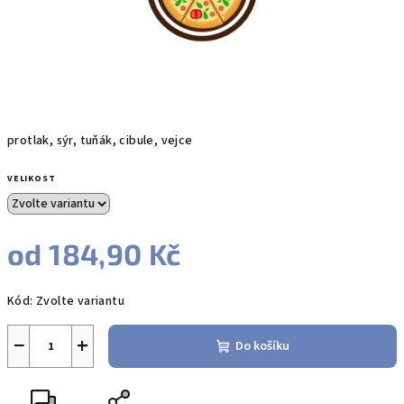
protlak, sýr, tuňák, cibule, vejce
VELIKOST
od
184,90 Kč
Měrná
Kód:
Zvolte variantu
cena:
−
+
Do košíku