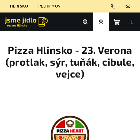
Přejít
HLINSKO
PELHŘIMOV
na
obsah
Nákupní
Hledat
Přihlášení
Pizza Hlinsko - 23. Verona
košík
(protlak, sýr, tuňák, cibule,
vejce)