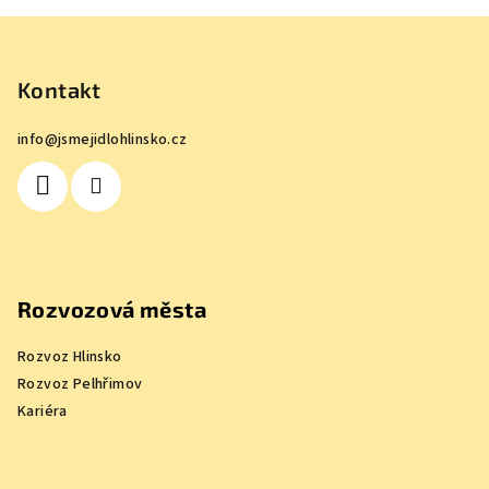
Z
á
p
Kontakt
a
info
@
jsmejidlohlinsko.cz
t
í
Rozvozová města
Rozvoz Hlinsko
Rozvoz Pelhřimov
Kariéra