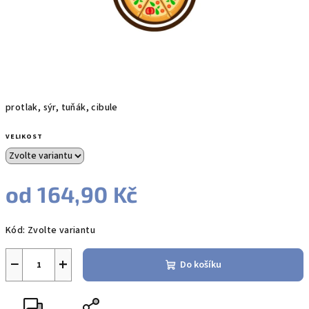
protlak, sýr, tuňák, cibule
VELIKOST
od
164,90 Kč
Měrná
Kód:
Zvolte variantu
cena:
−
+
Do košíku