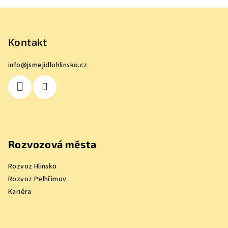
Z
á
p
Kontakt
a
info
@
jsmejidlohlinsko.cz
t
í
Rozvozová města
Rozvoz Hlinsko
Rozvoz Pelhřimov
Kariéra