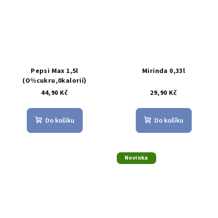
Pepsi Max 1,5l
Mirinda 0,33l
(O%cukru,0kalorií)
44,90 Kč
29,90 Kč
Do košíku
Do košíku
Novinka