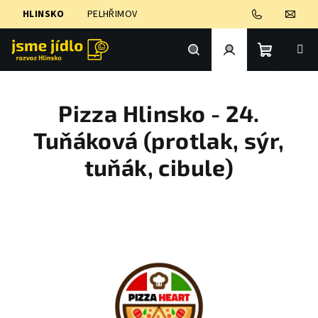
Přejít
HLINSKO
PELHŘIMOV
na
obsah
Nákupní
Hledat
Přihlášení
Pizza Hlinsko - 24.
košík
Tuňáková (protlak, sýr,
tuňák, cibule)